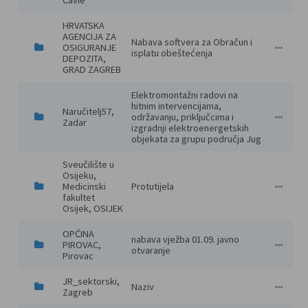
Čavle
HRVATSKA 
AGENCIJA ZA 
Nabava softvera za Obračun i 
OSIGURANJE 
08-2026
Usluge
Otvoreni
72243000 
105.000,0
27.07.202
HR050 - 
28.07.202
Otvorene
isplatu obeštećenja
DEPOZITA, 
GRAD ZAGREB
Elektromontažni radovi na 
hitnim intervencijama, 
Naručitelj57, 
održavanju, priključcima i 
43-M-19/
Radovi
Otvoreni
45311200 
1.500.000
26.07.202
HR033 - Z
28.07.202
Otvorene
Zadar
izgradnji elektroenergetskih 
objekata za grupu područja Jug
Sveučilište u 
Osijeku, 
Medicinski 
Protutijela
EB-56-26
Robe
Jednosta
24327000 
10.000,00
24.07.202
HR025 - O
31.07.202
Otvorene
fakultet 
Osijek, OSIJEK
OPĆINA 
nabava vježba 01.09. javno 
PIROVAC, 
ev-NMV- 
Robe
Jednosta
15623000
9.500,00
23.07.202
HR034 - Š
30.07.202
Otvorene
otvaranje
Pirovac
JR_sektorski, 
Naziv
Evidencij
Usluge
Pregovar
50000000 
150.000,0
22.07.202
HR050 - 
22.07.202
Otvorene
Zagreb