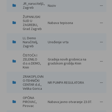
JR_narucitelj1, 
Naziv
1
Robe
Otvoreni
18937000 
250.000,0
22.07.202
HR050 - 
Završen 
Zagreb
ŽUPANIJSKI 
SUD U 
Nabava tepisona
12/2026
Robe
Otvoreni
39531400 
60.000,00
22.07.202
HR050 - 
15.09.202
Objavljen
ZAGREBU, 
Grad Zagreb
LL Demo 
Naručitelj, 
Uređenje vrta
M
Radovi
Otvoreni
45112712 
80.000,00
21.07.202
HR050 - 
24.07.202
Završen 
Zagreb
ČISTOĆA I 
ZELENILO 
Gradnja novih grobnica na 
E-MV 2/26
Radovi
Otvoreni
45215400 
150.000,0
21.07.202
HR034 - Š
22.07.202
Otvorene
d.o.o.DEMO, 
gradskom groblju Knin
Knin
ZRAKOPLOVN
O-TEHNIČKI 
NR PUMPA REGULATORA
-
Robe
Ograniče
34710000 -
500.000,0
17.07.202
HR065 - Z
07.08.202
Poništen
CENTAR d.d., 
Velika Gorica
OPĆINA 
PIROVAC, 
Nabava javno otvaranje 23.07.
ev-12-20
Robe
Jednosta
15600000 
22.000,00
16.07.202
HR034 - Š
23.07.202
Završen 
Pirovac