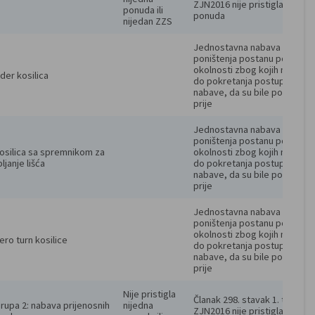
ZJN2016 nije pristigla nijedna
ponuda ili 
ponuda
nijedan ZZS
Jednostavna nabava - razlozi
poništenja postanu poznate 
okolnosti zbog kojih ne bi doš
rider kosilica
do pokretanja postupka 
nabave, da su bile poznate 
prije
Jednostavna nabava - razlozi
poništenja postanu poznate 
kosilica sa spremnikom za 
okolnosti zbog kojih ne bi doš
ljanje lišća
do pokretanja postupka 
nabave, da su bile poznate 
prije
Jednostavna nabava - razlozi
poništenja postanu poznate 
okolnosti zbog kojih ne bi doš
zero turn kosilice
do pokretanja postupka 
nabave, da su bile poznate 
prije
Nije pristigla 
Članak 298. stavak 1. točka 7. 
Grupa 2: nabava prijenosnih 
nijedna 
ZJN2016 nije pristigla nijedna