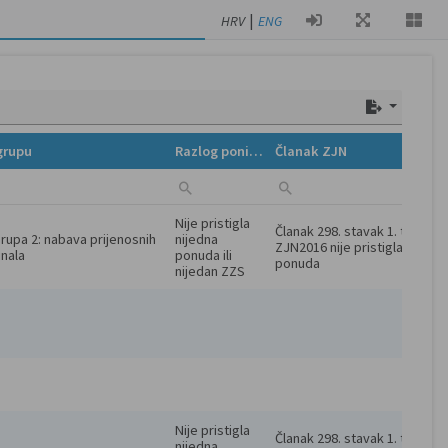
|
HRV
ENG
grupu
Razlog poništenja
Članak ZJN
Nije pristigla 
Članak 298. stavak 1. točka 7. 
Grupa 2: nabava prijenosnih 
nijedna 
ZJN2016 nije pristigla nijedna
nala
ponuda ili 
ponuda
nijedan ZZS
Nije pristigla 
Članak 298. stavak 1. točka 7. 
nijedna 