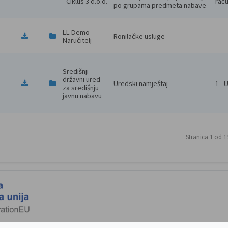
- Ciklus 3 d.o.o.
raču
po grupama predmeta nabave
LL Demo 
Ronilačke usluge
Naručitelj
Središnji 
državni ured 
Uredski namještaj
1 - 
za središnju 
javnu nabavu
Stranica 1 od 1