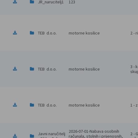
JR_narucitelj1
123
TEB  d.o.o.
motorne kosilice
2 - 
3 - 
TEB  d.o.o.
motorne kosilice
skup
TEB  d.o.o.
motorne kosilice
1 - 
2026-07-01-Nabava osobnih 
Javni naručitelj 
2 - 
računala, stolnih i prijenosnih, 