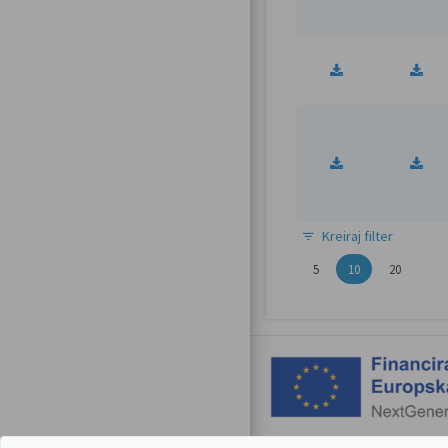
Kreiraj filter
5
10
20