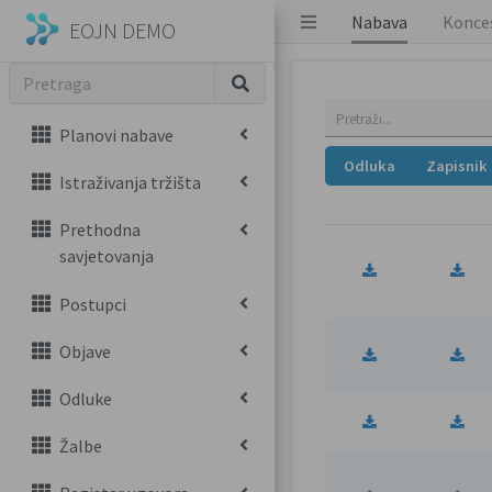
Nabava
Konces
EOJN DEMO
Odluke o p
Planovi nabave
Odluka
Zapisnik
Istraživanja tržišta
Prethodna
savjetovanja
Postupci
Objave
Odluke
Žalbe