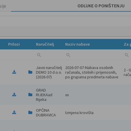
ODLUKE O PONIŠTENJU
ije
oništenju
Detalj
Prilozi
Naručitelj
Naziv nabave
Za 
Javni naručitelj 
2026-07-07-Nabava osobnih 
2 - 
DEMO 10 d.o.o. 
računala, stolnih i prijenosnih, 
raču
(2026-07)
po grupama predmeta nabave
GRAD 
RIJEKAad 
xx
Rijeka
OPĆINA 
Izmjena krovišta
DUBRAVICA