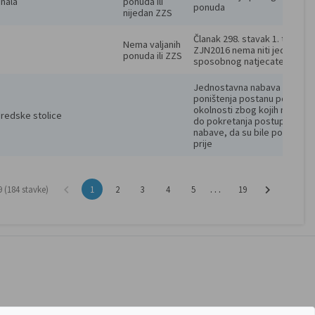
nala
ponuda ili 
ponuda
nijedan ZZS
Članak 298. stavak 1. točka 4. 
Nema valjanih 
ZJN2016 nema niti jednog 
ponuda ili ZZS
sposobnog natjecatelja
Jednostavna nabava - razlozi
poništenja postanu poznate 
okolnosti zbog kojih ne bi doš
Uredske stolice
do pokretanja postupka 
nabave, da su bile poznate 
prije
. . .
9 (184 stavke)
1
2
3
4
5
19